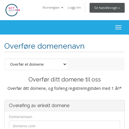
Norwegian
Logg inn
Se handlevogn »
Togg
navig
Overføre domenenavn
Overfør ditt domene til oss
Overfør ditt domene, og forleng registreringstiden med 1 år!*
Overøfing av enkelt domene
Domenenavn