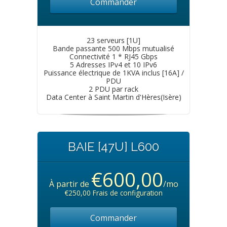
Commander
23 serveurs [1U]
Bande passante 500 Mbps mutualisé
Connectivité 1 * RJ45 Gbps
5 Adresses IPv4 et 10 IPv6
Puissance électrique de 1KVA inclus [16A] /
PDU
2 PDU par rack
Data Center à Saint Martin d'Hères(Isère)
BAIE [47U] L600
€600,00
À partir de
/mo
€250,00 Frais de configuration
Commander