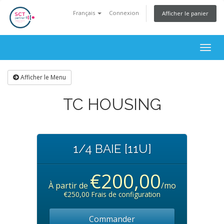
Français
Connexion
Afficher le panier
Togg
navig
Afficher le Menu
TC HOUSING
1/4 BAIE [11U]
€200,00
À partir de
/mo
€250,00 Frais de configuration
Commander