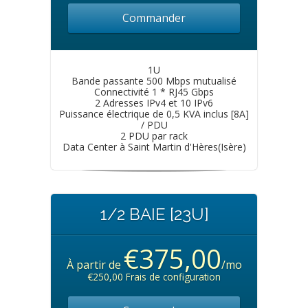
Commander
1U
Bande passante 500 Mbps mutualisé
Connectivité 1 * RJ45 Gbps
2 Adresses IPv4 et 10 IPv6
Puissance électrique de 0,5 KVA inclus [8A]
/ PDU
2 PDU par rack
Data Center à Saint Martin d'Hères(Isère)
1/2 BAIE [23U]
€375,00
À partir de
/mo
€250,00 Frais de configuration