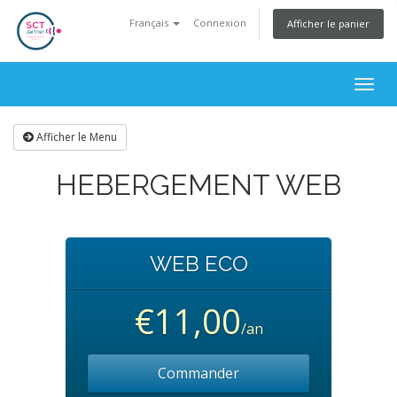
Français
Connexion
Afficher le panier
Togg
navig
Afficher le Menu
HEBERGEMENT WEB
WEB ECO
€11,00
/an
Commander