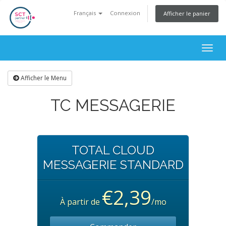
Français
Connexion
Afficher le panier
Togg
navig
Afficher le Menu
TC MESSAGERIE
TOTAL CLOUD
MESSAGERIE STANDARD
€2,39
À partir de
/mo