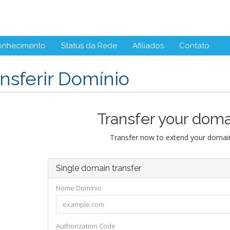
onhecimento
Status da Rede
Afiliados
Contato
nsferir Domínio
Transfer your doma
Transfer now to extend your domain
Single domain transfer
Nome Domínio
Authorization Code