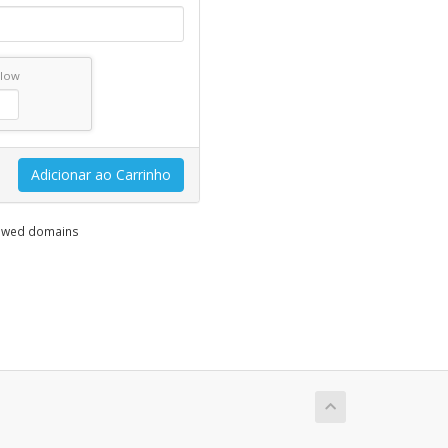
elow
Adicionar ao Carrinho
enewed domains