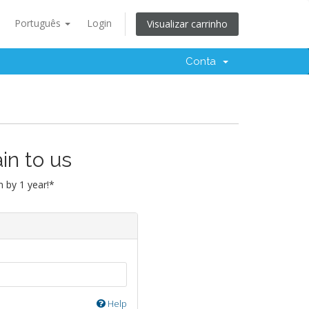
Português
Login
Visualizar carrinho
Conta
in to us
 by 1 year!*
Help