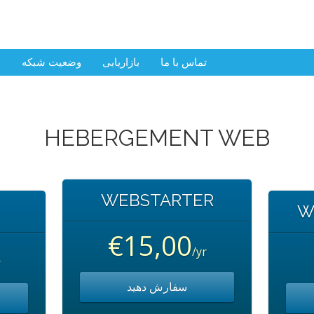
تماس با ما
بازاریابی
وضعیت شبکه
م
HEBERGEMENT WEB
WEBSTARTER
W
€15,00
/yr
r
سفارش دهید