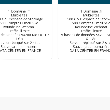
1 Domaine .fr
1 Domaine .fr
Multi-sites
Multi-sites
0 Go D'espace de Stockage
500 Go D'espace de Stock
500 Comptes Email 5Go
500 Comptes Email 5G
Roundcube Webmail
Roundcube Webmail
Traffic Illimité
Traffic Illimité
 de Données 5X200 Mo OU 1 X
5 basses de données 5X200 
1 Go
X 1 Go
erveur répliqué sur 2 sites
Serveur répliqué sur 2 sit
Sauvegarde journalière
Sauvegarde journalière
ATA CENTER EN FRANCE
DATA CENTER EN FRAN