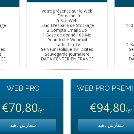
Votre présence sur le Web
1 Domaine .fr
5 Site Web
age
5 Go D'espace de Stockage
100
2 Compte Email 5Go
1 Base de donné 100 Mo
Roundcube Webmail
Traffic Illimité
1 B
tes
Serveur répliqué sur 2 sites
Se
e
Sauvegarde journalière
NCE
DATA CENTER EN FRANCE
DA
WEB PRO
WEB PRO PREM
€70,80
€94,80
/yr
/yr
سفارش دهید
سفارش دهید