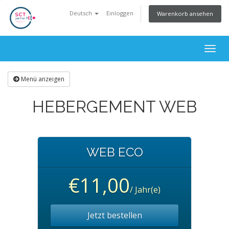
Deutsch
Einloggen
Warenkorb ansehen
Togg
navig
Menü anzeigen
HEBERGEMENT WEB
WEB ECO
€11,00
/ Jahr(e)
Jetzt bestellen