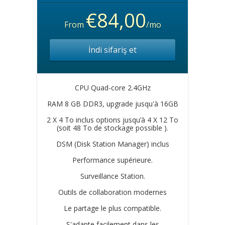
€84,00
From
/mo
İndi sifariş et
CPU Quad-core 2.4GHz
RAM 8 GB DDR3, upgrade jusqu'à 16GB
2 X 4 To inclus options jusqu’à 4 X 12 To
(soit 48 To de stockage possible ).
DSM (Disk Station Manager) inclus
Performance supérieure.
Surveillance Station.
Outils de collaboration modernes
Le partage le plus compatible.
S'adapte facilement dans les