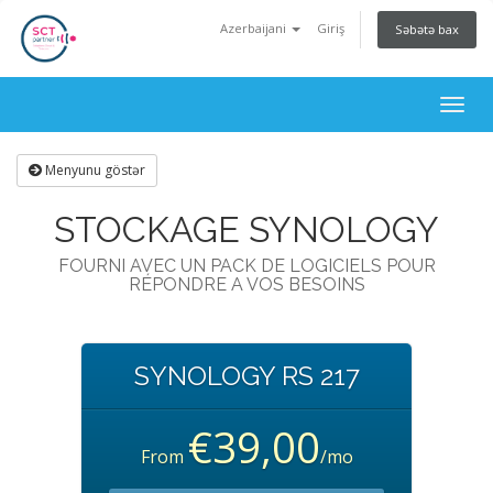
Azerbaijani
Giriş
Səbətə bax
Togg
navig
Menyunu göstər
STOCKAGE SYNOLOGY
FOURNI AVEC UN PACK DE LOGICIELS POUR
RÉPONDRE A VOS BESOINS
SYNOLOGY RS 217
€39,00
From
/mo