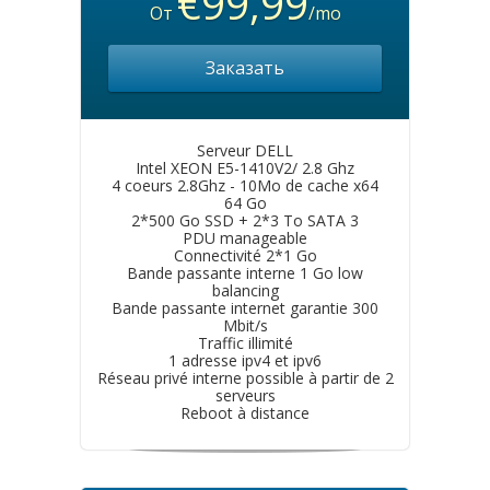
€99,99
От
/mo
Заказать
Serveur DELL
Intel XEON E5-1410V2/ 2.8 Ghz
4 coeurs 2.8Ghz - 10Mo de cache x64
64 Go
2*500 Go SSD + 2*3 To SATA 3
PDU manageable
Connectivité 2*1 Go
Bande passante interne 1 Go low
balancing
Bande passante internet garantie 300
Mbit/s
Traffic illimité
1 adresse ipv4 et ipv6
Réseau privé interne possible à partir de 2
serveurs
Reboot à distance