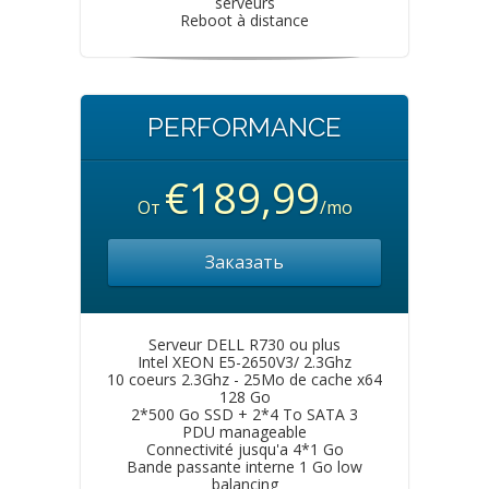
serveurs
Reboot à distance
PERFORMANCE
€189,99
От
/mo
Заказать
Serveur DELL R730 ou plus
Intel XEON E5-2650V3/ 2.3Ghz
10 coeurs 2.3Ghz - 25Mo de cache x64
128 Go
2*500 Go SSD + 2*4 To SATA 3
PDU manageable
Connectivité jusqu'a 4*1 Go
Bande passante interne 1 Go low
balancing