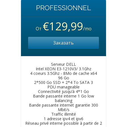
PROFESSIONNEL
€129,99
От
/mo
Заказать
Serveur DELL
Intel XEON E3-1210V3/ 3.1Ghz
4 coeurs 3.5Ghz - 8Mo de cache x64
96 Go
2*500 Go SSD + 2*4 To SATA 3
PDU manageable
Connectivité jusqu’à 4*1 Go
Bande passante interne 1 Go low
balancing
Bande passante internet garantie 300
Mbit/s
Traffic illimité
1 adresse ipv4 et ipv6
Réseau privé interne possible à partir de 2