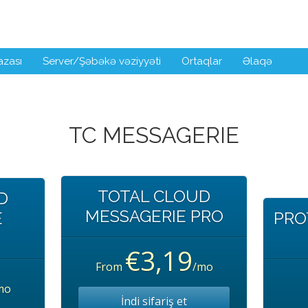
azası
Server/Şəbəkə vəziyyəti
Ortaqlar
Əlaqə
TC MESSAGERIE
TOTAL CLOUD
D
MESSAGERIE PRO
E
PRO
€3,19
From
/mo
mo
İndi sifariş et