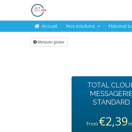
Accueil
Nos solutions
Məlumat b
Menyunu göstər
TOTAL CLOU
MESSAGERI
STANDARD
€2,39
From
/