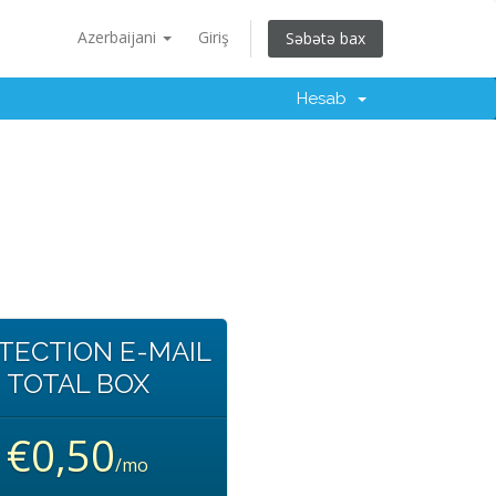
Azerbaijani
Giriş
Səbətə bax
Hesab
TECTION E-MAIL
TOTAL BOX
€0,50
/mo