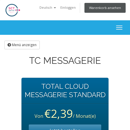
Deutsch
Einloggen
Warenkorb ansehen
Togg
navig
Menü anzeigen
TC MESSAGERIE
TOTAL CLOUD
MESSAGERIE STANDARD
€2,39
Von
/ Monat(e)