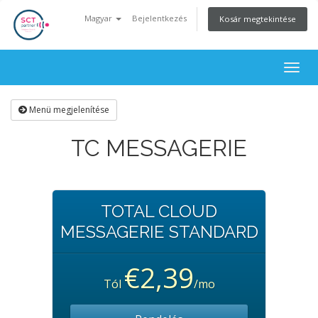
Magyar
Bejelentkezés
Kosár megtekintése
Togg
navig
Menü megjelenítése
TC MESSAGERIE
TOTAL CLOUD
MESSAGERIE STANDARD
€2,39
Tól
/mo