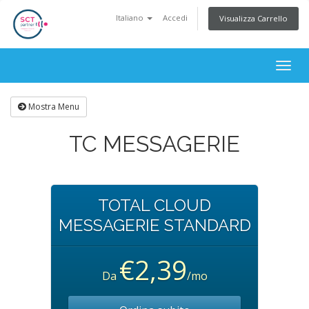
Italiano
Accedi
Visualizza Carrello
Togg
navig
Mostra Menu
TC MESSAGERIE
TOTAL CLOUD
MESSAGERIE STANDARD
€2,39
Da
/mo