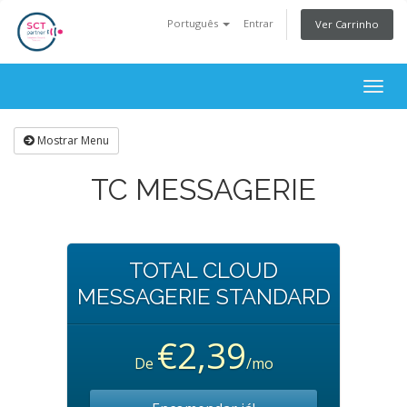
Português
Entrar
Ver Carrinho
Togg
navig
Mostrar Menu
TC MESSAGERIE
TOTAL CLOUD
MESSAGERIE STANDARD
€2,39
De
/mo