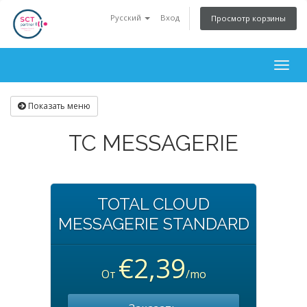
Русский
Вход
Просмотр корзины
Togg
navig
Показать меню
TC MESSAGERIE
TOTAL CLOUD
MESSAGERIE STANDARD
€2,39
От
/mo