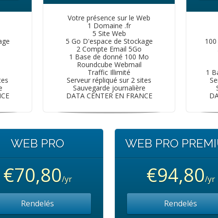
Votre présence sur le Web
1 Domaine .fr
5 Site Web
age
5 Go D'espace de Stockage
100
2 Compte Email 5Go
1 Base de donné 100 Mo
Roundcube Webmail
Traffic Illimité
1 B
tes
Serveur répliqué sur 2 sites
Se
e
Sauvegarde journalière
NCE
DATA CENTER EN FRANCE
DA
WEB PRO
WEB PRO PREM
€70,80
€94,80
/yr
/yr
Rendelés
Rendelés