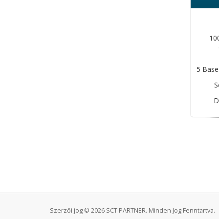
10
5 Base
S
D
Szerzői jog © 2026 SCT PARTNER. Minden Jog Fenntartva.