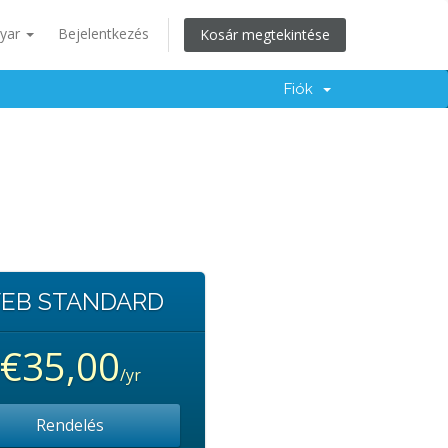
yar
Bejelentkezés
Kosár megtekintése
Fiók
EB STANDARD
€35,00
/yr
Rendelés