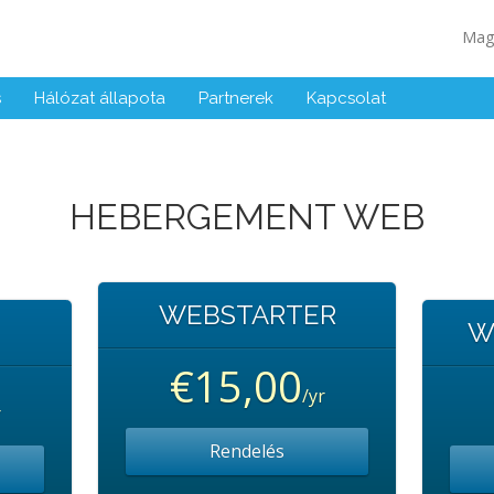
Mag
s
Hálózat állapota
Partnerek
Kapcsolat
HEBERGEMENT WEB
WEBSTARTER
W
€15,00
/yr
r
Rendelés