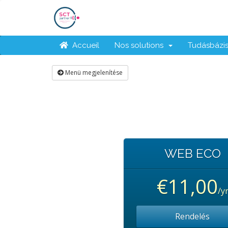
Accueil
Nos solutions
Tudásbázi
Menü megjelenítése
WEB ECO
€11,00
/y
Rendelés