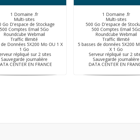
1 Domaine .fr
1 Domaine .fr
Multi-sites
Multi-sites
0 Go D'espace de Stockage
500 Go D'espace de Stock
500 Comptes Email 5Go
500 Comptes Email 5G
Roundcube Webmail
Roundcube Webmail
Traffic Illimité
Traffic Illimité
 de Données 5X200 Mo OU 1 X
5 basses de données 5X200 
1 Go
X 1 Go
erveur répliqué sur 2 sites
Serveur répliqué sur 2 sit
Sauvegarde journalière
Sauvegarde journalière
ATA CENTER EN FRANCE
DATA CENTER EN FRAN