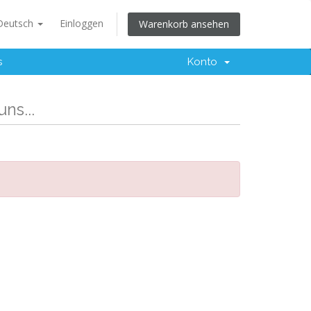
Deutsch
Einloggen
Warenkorb ansehen
s
Konto
ns...