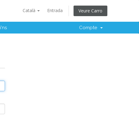
Català
Entrada
Veure Carro
i'ns
Compte